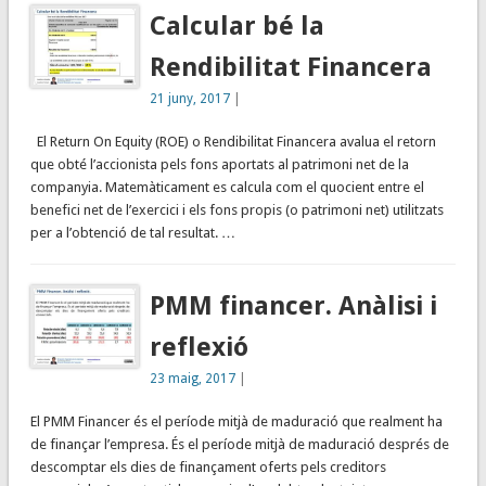
Calcular bé la
Rendibilitat Financera
21 juny, 2017
|
El Return On Equity (ROE) o Rendibilitat Financera avalua el retorn
que obté l’accionista pels fons aportats al patrimoni net de la
companyia. Matemàticament es calcula com el quocient entre el
benefici net de l’exercici i els fons propis (o patrimoni net) utilitzats
per a l’obtenció de tal resultat. …
PMM financer. Anàlisi i
reflexió
23 maig, 2017
|
El PMM Financer és el període mitjà de maduració que realment ha
de finançar l’empresa. És el període mitjà de maduració després de
descomptar els dies de finançament oferts pels creditors