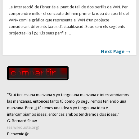
La Intersecció de Fisher és el punt de tall de dos perfils de VAN. Per
comprendre millor el concepte definim primer la idea de «perfil del
VAN» com la gràfica que representa el VAN d’un projecte
considerant diferents taxes d’actualització. Suposem els següents
projectes (R) i (S): Els seus perfils …
Next Page →
"Si tú tienes una manzana y yo tengo una manzana e intercambiamos
las manzanas, entonces tanto tú como yo seguiremos teniendo una
manzana. Pero
si
tú tienes una idea y yo tengo una idea e
intercambiamos ideas
, entonces
ambos tendremos dos ideas
."
G. Bernard Shaw
(es.wikiquote.org)
Bienvenid@: