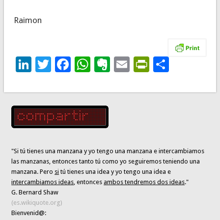
Raimon
LinkedIn
Twitter
Facebook
WhatsApp
Evernote
Email
PrintFrie
Compar
"Si tú tienes una manzana y yo tengo una manzana e intercambiamos
las manzanas, entonces tanto tú como yo seguiremos teniendo una
manzana. Pero
si
tú tienes una idea y yo tengo una idea e
intercambiamos ideas
, entonces
ambos tendremos dos ideas
."
G. Bernard Shaw
(es.wikiquote.org)
Bienvenid@: