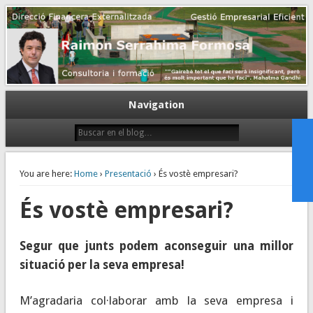
Gestión empresarial eficiente. Dirección financiera externalizada.
Dirección financiera de la PyME
Navigation
You are here:
Home
›
Presentació
› És vostè empresari?
És vostè empresari?
Segur que junts podem aconseguir una millor
situació per la seva empresa!
M’agradaria col·laborar amb la seva empresa i