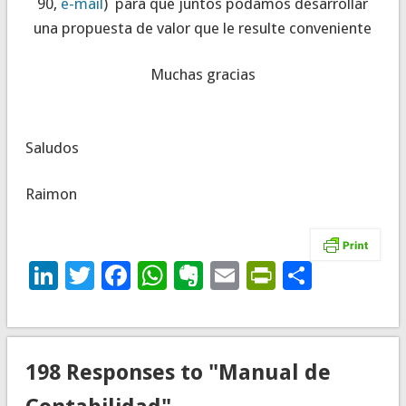
90,
e-mail
) para que juntos podamos desarrollar
una propuesta de valor que le resulte conveniente
Muchas gracias
Saludos
Raimon
LinkedIn
Twitter
Facebook
WhatsApp
Evernote
Email
PrintFrie
Compar
198 Responses to "Manual de