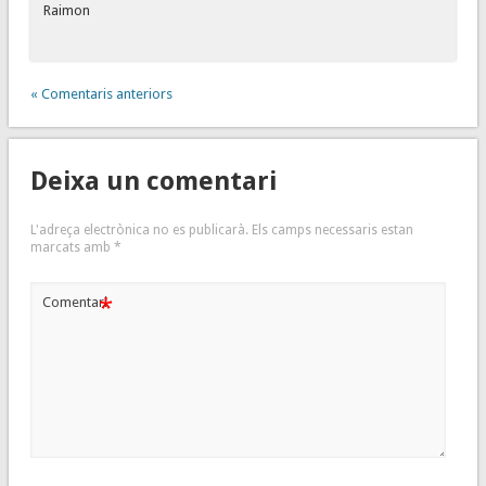
Raimon
« Comentaris anteriors
Deixa un comentari
L'adreça electrònica no es publicarà.
Els camps necessaris estan
marcats amb
*
*
Comentari