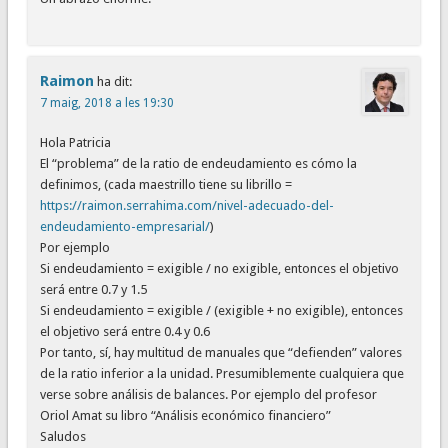
Raimon
ha dit:
7 maig, 2018 a les 19:30
Hola Patricia
El “problema” de la ratio de endeudamiento es cómo la
definimos, (cada maestrillo tiene su librillo =
https://raimon.serrahima.com/nivel-adecuado-del-
endeudamiento-empresarial/
)
Por ejemplo
Si endeudamiento = exigible / no exigible, entonces el objetivo
será entre 0.7 y 1.5
Si endeudamiento = exigible / (exigible + no exigible), entonces
el objetivo será entre 0.4 y 0.6
Por tanto, sí, hay multitud de manuales que “defienden” valores
de la ratio inferior a la unidad. Presumiblemente cualquiera que
verse sobre análisis de balances. Por ejemplo del profesor
Oriol Amat su libro “Análisis económico financiero”
Saludos