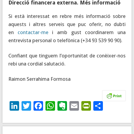
Direcció financera externa. Més informació
Si està interessat en rebre més informació sobre
aquests i altres serveis que puc oferir, no dubti
en
contactar-me
i amb gust coordinarem una
entrevista personal o telefònica (+34 93 539 90 90).
Confiant que tinguem l’oportunitat de conèixer-nos
rebi una cordial salutació.
Raimon Serrahima Formosa
LinkedIn
Twitter
Facebook
WhatsApp
Evernote
Email
PrintFrie
Compar