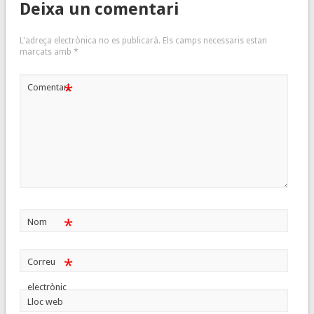
Deixa un comentari
L'adreça electrònica no es publicarà.
Els camps necessaris estan
marcats amb
*
*
Comentari
*
Nom
*
Correu
electrònic
Lloc web