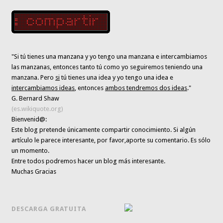
"Si tú tienes una manzana y yo tengo una manzana e intercambiamos
las manzanas, entonces tanto tú como yo seguiremos teniendo una
manzana. Pero
si
tú tienes una idea y yo tengo una idea e
intercambiamos ideas
, entonces
ambos tendremos dos ideas
."
G. Bernard Shaw
(es.wikiquote.org)
Bienvenid@:
Este blog pretende únicamente
compartir conocimiento
. Si algún
artículo le parece interesante,
por favor,aporte su comentario. Es sólo
un momento.
Entre todos podremos hacer un blog más interesante.
Muchas Gracias
DESCARGA GRATUITA