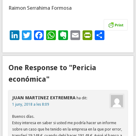
Raimon Serrahima Formosa
LinkedIn
Twitter
Facebook
WhatsApp
Evernote
Email
PrintFrie
Compar
One Response to "Pericia
económica"
JUAN MARTINEZ EXTREMERA
ha dit:
1 juny, 2018 a les 8:09
Buenos días.
Estoy interesa en saber si usted me podría hacer un informe
sobre un caso que he tenido en la empresa en la que por error,
transferí 19.148 €, cuando debí hacer 191,48 €. Avisé al banco a