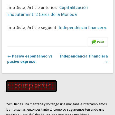
ImpDista, Article anterior:
Capitalització i
Endeutament: 2 Cares de la Moneda
ImpDista, Article següent:
Independència financera.
← Pasivo espontáneo vs
Independencia financiera
pasivo expreso.
→
"Si tú tienes una manzana y yo tengo una manzana e intercambiamos
las manzanas, entonces tanto tú como yo seguiremos teniendo una
manzana. Pero
si
tú tienes una idea y yo tengo una idea e