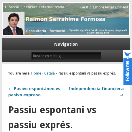
Gestión empresarial eficiente. Dirección financiera externalizada.
Dirección financiera de la PyME
Navigation
You are here:
Home
›
Català
› Passiu espontani vs passiu exprés.
← Pasivo espontáneo vs
Independencia financiera
pasivo expreso.
→
Passiu espontani vs
passiu exprés.