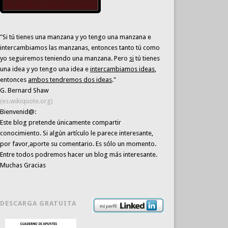
"Si tú tienes una manzana y yo tengo una manzana e
intercambiamos las manzanas, entonces tanto tú como
yo seguiremos teniendo una manzana. Pero
si
tú tienes
una idea y yo tengo una idea e
intercambiamos ideas
,
entonces
ambos tendremos dos ideas
."
G. Bernard Shaw
(es.wikiquote.org)
Bienvenid@:
Este blog pretende únicamente
compartir
conocimiento
. Si algún artículo le parece interesante,
por favor,aporte su comentario. Es sólo un momento.
Entre todos podremos hacer un blog más interesante.
Muchas Gracias
DESCARGA GRATUITA