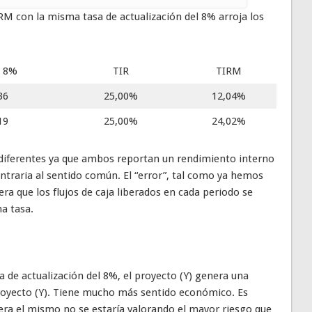
TIRM con la misma tasa de actualización del 8% arroja los
l 8%
TIR
TIRM
36
25,00%
12,04%
19
25,00%
24,02%
diferentes ya que ambos reportan un rendimiento interno
ntraria al sentido común. El “error”, tal como ya hemos
ra que los flujos de caja liberados en cada periodo se
a tasa.
 de actualización del 8%, el proyecto (Y) genera una
proyecto (Y). Tiene mucho más sentido económico. Es
fuera el mismo no se estaría valorando el mayor riesgo que