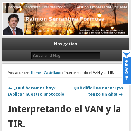
Gestión empresarial eficiente. Dirección financiera externalizada.
Dirección financiera de la PyME
Navigation
You are here:
Home
›
Castellano
› Interpretando el VAN y la TIR.
← ¿Qué hacemos hoy?
¡Qué difícil es nacer! ¡Ya
¡Aplicar nuestro protocolo!
tengo un año! →
Interpretando el VAN y la
TIR.