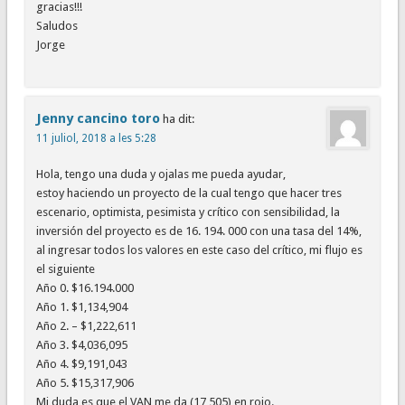
gracias!!!
Saludos
Jorge
Jenny cancino toro
ha dit:
11 juliol, 2018 a les 5:28
Hola, tengo una duda y ojalas me pueda ayudar,
estoy haciendo un proyecto de la cual tengo que hacer tres
escenario, optimista, pesimista y crítico con sensibilidad, la
inversión del proyecto es de 16. 194. 000 con una tasa del 14%,
al ingresar todos los valores en este caso del crítico, mi flujo es
el siguiente
Año 0. $16.194.000
Año 1. $1,134,904
Año 2. – $1,222,611
Año 3. $4,036,095
Año 4. $9,191,043
Año 5. $15,317,906
Mi duda es que el VAN me da (17,505) en rojo.