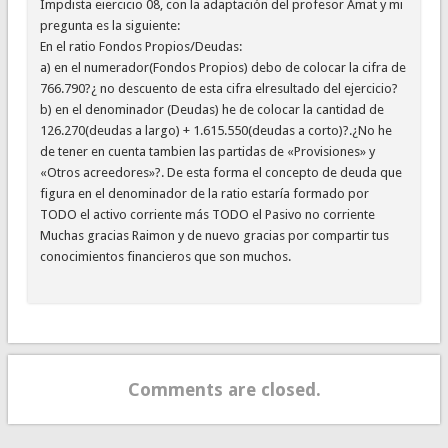
Impdista eiercicio 08, con la adaptación del profesor Amat y mi
pregunta es la siguiente:
En el ratio Fondos Propios/Deudas:
a) en el numerador(Fondos Propios) debo de colocar la cifra de
766.790?¿ no descuento de esta cifra elresultado del ejercicio?
b) en el denominador (Deudas) he de colocar la cantidad de
126.270(deudas a largo) + 1.615.550(deudas a corto)?.¿No he
de tener en cuenta tambien las partidas de «Provisiones» y
«Otros acreedores»?. De esta forma el concepto de deuda que
figura en el denominador de la ratio estaría formado por
TODO el activo corriente más TODO el Pasivo no corriente
Muchas gracias Raimon y de nuevo gracias por compartir tus
conocimientos financieros que son muchos.
Comments are closed.