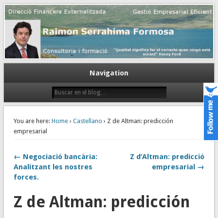
Gestión empresarial eficiente. Dirección financiera externalizada.
Dirección financiera de la PyME
Navigation
You are here:
Home
›
Castellano
› Z de Altman: predicción
empresarial
← Negociació bancària:
Z d’Altman: predicció
Analitzant les nostres
empresarial →
forces.
Z de Altman: predicción