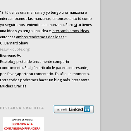
"Si tú tienes una manzana y yo tengo una manzana e
intercambiamos las manzanas, entonces tanto tú como
yo seguiremos teniendo una manzana. Pero
si
tú tienes
una idea y yo tengo una idea e
intercambiamos ideas
,
entonces
ambos tendremos dos ideas
."
G. Bernard Shaw
(es.wikiquote.org)
Bienvenid@:
Este blog pretende únicamente
compartir
conocimiento
. Si algún artículo le parece interesante,
por favor,aporte su comentario. Es sólo un momento.
Entre todos podremos hacer un blog más interesante.
Muchas Gracias
DESCARGA GRATUITA