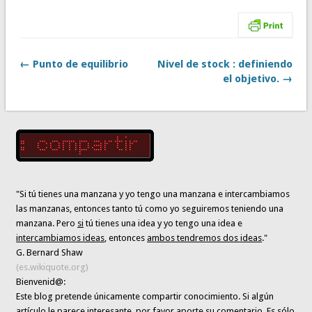
← Punto de equilibrio
Nivel de stock : definiendo
el objetivo. →
"Si tú tienes una manzana y yo tengo una manzana e intercambiamos
las manzanas, entonces tanto tú como yo seguiremos teniendo una
manzana. Pero
si
tú tienes una idea y yo tengo una idea e
intercambiamos ideas
, entonces
ambos tendremos dos ideas
."
G. Bernard Shaw
(es.wikiquote.org)
Bienvenid@:
Este blog pretende únicamente
compartir conocimiento
. Si algún
artículo le parece interesante,
por favor,aporte su comentario. Es sólo