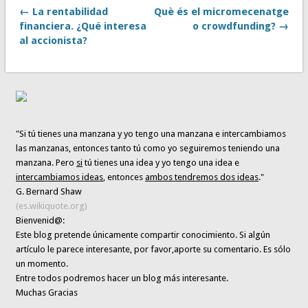
← La rentabilidad
Què és el micromecenatge
financiera. ¿Qué interesa
o crowdfunding? →
al accionista?
"Si tú tienes una manzana y yo tengo una manzana e intercambiamos
las manzanas, entonces tanto tú como yo seguiremos teniendo una
manzana. Pero
si
tú tienes una idea y yo tengo una idea e
intercambiamos ideas
, entonces
ambos tendremos dos ideas
."
G. Bernard Shaw
(es.wikiquote.org)
Bienvenid@:
Este blog pretende únicamente
compartir conocimiento
. Si algún
artículo le parece interesante,
por favor,aporte su comentario. Es sólo
un momento.
Entre todos podremos hacer un blog más interesante.
Muchas Gracias