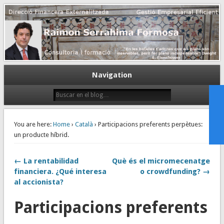
Gestión empresarial eficiente. Dirección financiera externalizada.
Dirección financiera de la PyME
Navigation
You are here:
Home
›
Català
› Participacions preferents perpètues:
un producte híbrid.
← La rentabilidad
Què és el micromecenatge
financiera. ¿Qué interesa
o crowdfunding? →
al accionista?
Participacions preferents