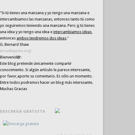
"Si tú tienes una manzana y yo tengo una manzana e
intercambiamos las manzanas, entonces tanto tú como
yo seguiremos teniendo una manzana. Pero
si
tú tienes
una idea y yo tengo una idea e
intercambiamos ideas
,
entonces
ambos tendremos dos ideas
."
G. Bernard Shaw
(es.wikiquote.org)
Bienvenid@:
Este blog pretende únicamente
compartir
conocimiento
. Si algún artículo le parece interesante,
por favor,aporte su comentario. Es sólo un momento.
Entre todos podremos hacer un blog más interesante.
Muchas Gracias
DESCARGA GRATUITA