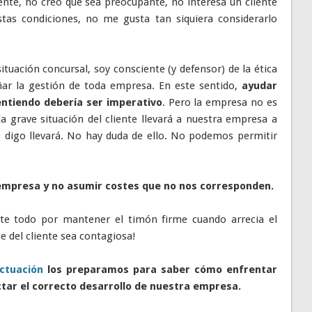
iente, no creo que sea preocupante, no interesa un cliente
tas condiciones, no me gusta tan siquiera considerarlo
ituación concursal, soy consciente (y defensor) de la ética
ñar la gestión de toda empresa. En este sentido,
ayudar
entiendo debería ser imperativo
. Pero la empresa no es
la grave situación del cliente llevará a nuestra empresa a
r, digo llevará. No hay duda de ello. No podemos permitir
empresa y no asumir costes que no nos corresponden.
te todo por mantener el timón firme cuando arrecia el
 del cliente sea contagiosa!
ctuación
los preparamos para saber cómo enfrentar
ctar el correcto desarrollo de nuestra empresa.