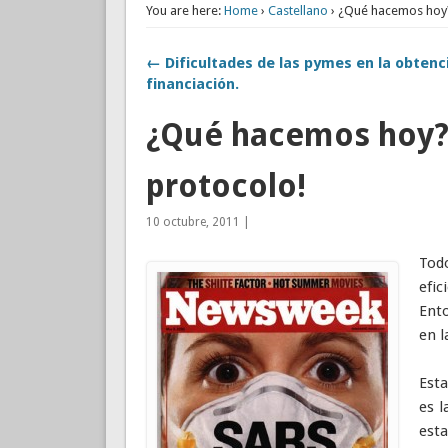
You are here:
Home
›
Castellano
› ¿Qué hacemos hoy? 
← Dificultades de las pymes en la obtenc
financiación.
¿Qué hacemos hoy? 
protocolo!
10 octubre, 2011 |
Tod
efi
Ento
en l
Est
es l
esta