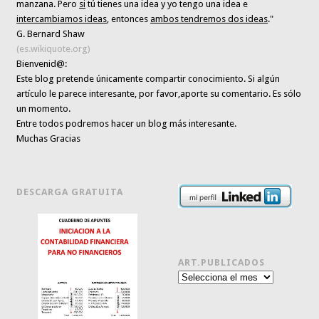
manzana. Pero
si
tú tienes una idea y yo tengo una idea e
intercambiamos ideas
, entonces
ambos tendremos dos ideas
."
G. Bernard Shaw
(es.wikiquote.org)
Bienvenid@:
Este blog pretende únicamente
compartir conocimiento
. Si algún
artículo le parece interesante,
por favor,aporte su comentario. Es sólo
un momento.
Entre todos podremos hacer un blog más interesante.
Muchas Gracias
DESCARGA GRATUITA
ART.PUBLICADOS
Art.publicados