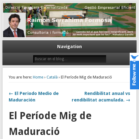
Gestión empresarial eficiente. Dirección financiera externalizada.
Dirección financiera de la PyME
Navigation
You are here:
Home
›
Català
› El Període Mig de Maduració
← El Periodo Medio de
Rendibilitat anual vs
Maduración
rendibilitat acumulada. →
El Període Mig de
Maduració