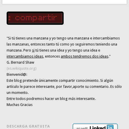
"Si tú tienes una manzana y yo tengo una manzana e intercambiamos
las manzanas, entonces tanto tú como yo seguiremos teniendo una
manzana. Pero
si
tú tienes una idea y yo tengo una idea e
intercambiamos ideas
, entonces
ambos tendremos dos ideas
."
G. Bernard Shaw
(es.wikiquote.org)
Bienvenid@:
Este blog pretende únicamente
compartir conocimiento
. Si algún
artículo le parece interesante,
por favor,aporte su comentario. Es sólo
un momento.
Entre todos podremos hacer un blog más interesante.
Muchas Gracias
DESCARGA GRATUITA