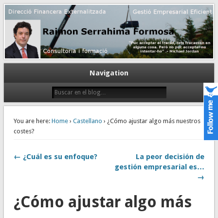
Gestión empresarial eficiente. Dirección financiera externalizada.
Dirección financiera de la PyME
Navigation
You are here:
Home
›
Castellano
› ¿Cómo ajustar algo más nuestros
costes?
← ¿Cuál es su enfoque?
La peor decisión de
gestión empresarial es…
→
¿Cómo ajustar algo más