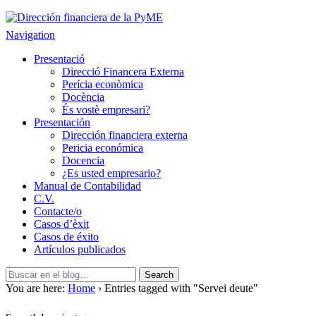
Dirección financiera de la PyME
Gestión empresarial eficiente. Dirección financiera externalizada.
Navigation
Presentació
Direcció Financera Externa
Perícia econòmica
Docència
És vostè empresari?
Presentación
Dirección financiera externa
Pericia económica
Docencia
¿Es usted empresario?
Manual de Contabilidad
C.V.
Contacte/o
Casos d’èxit
Casos de éxito
Artículos publicados
You are here:
Home
› Entries tagged with "Servei deute"