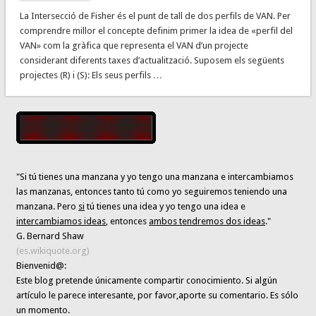
La Intersecció de Fisher és el punt de tall de dos perfils de VAN. Per
comprendre millor el concepte definim primer la idea de «perfil del
VAN» com la gràfica que representa el VAN d’un projecte
considerant diferents taxes d’actualització. Suposem els següents
projectes (R) i (S): Els seus perfils …
"Si tú tienes una manzana y yo tengo una manzana e intercambiamos
las manzanas, entonces tanto tú como yo seguiremos teniendo una
manzana. Pero
si
tú tienes una idea y yo tengo una idea e
intercambiamos ideas
, entonces
ambos tendremos dos ideas
."
G. Bernard Shaw
(es.wikiquote.org)
Bienvenid@:
Este blog pretende únicamente
compartir conocimiento
. Si algún
artículo le parece interesante,
por favor,aporte su comentario. Es sólo
un momento.