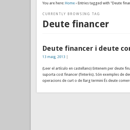
You are here:
Home
› Entries tagged with "Deute fina
CURRENTLY BROWSING TAG
Deute financer
Deute financer i deute co
13 maig, 2013
|
(Leer el artículo en castellano) Entenem per deute fin
suporta cost financer (l’interès). Són exemples de deu
operacions de curt o de llarg termini És deute comer