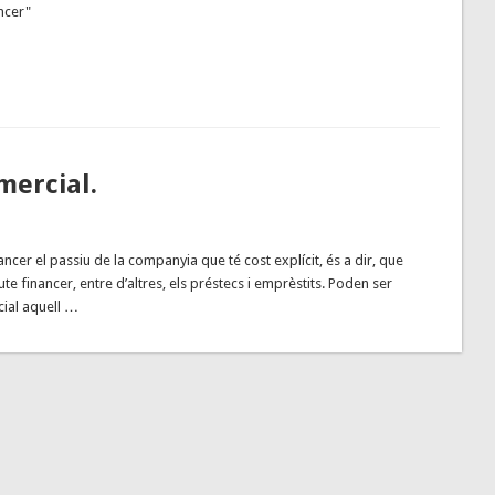
ncer"
mercial.
ancer el passiu de la companyia que té cost explícit, és a dir, que
te financer, entre d’altres, els préstecs i emprèstits. Poden ser
cial aquell …