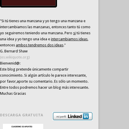
"Si tú tienes una manzana y yo tengo una manzana e
intercambiamos las manzanas, entonces tanto tú como
yo seguiremos teniendo una manzana. Pero
si
tú tienes
una idea y yo tengo una idea e
intercambiamos ideas
,
entonces
ambos tendremos dos ideas
."
G. Bernard Shaw
(es.wikiquote.org)
Bienvenid@:
Este blog pretende únicamente
compartir
conocimiento
. Si algún artículo le parece interesante,
por favor,aporte su comentario. Es sólo un momento.
Entre todos podremos hacer un blog más interesante.
Muchas Gracias
DESCARGA GRATUITA