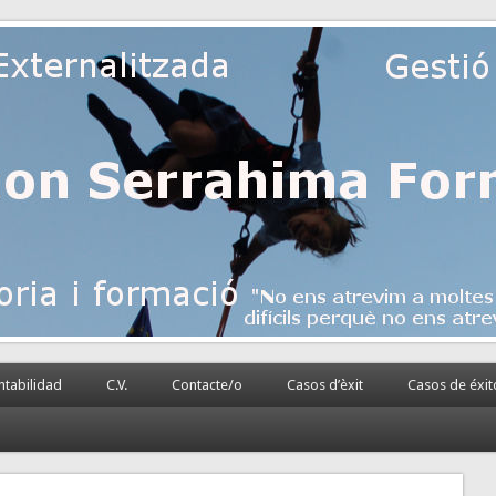
 la PyME
rnalizada.
tabilidad
C.V.
Contacte/o
Casos d’èxit
Casos de éxit