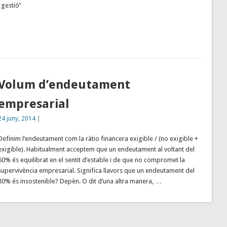
 gestió"
Volum d’endeutament
empresarial
24 juny, 2014
|
Definim l’endeutament com la ràtio financera exigible / (no exigible +
exigible). Habitualment acceptem que un endeutament al voltant del
50% és equilibrat en el sentit d’estable i de que no compromet la
supervivència empresarial. Significa llavors que un endeutament del
80% és insostenible? Depèn. O dit d’una altra manera, …