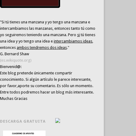
"Si tú tienes una manzana y yo tengo una manzana e
intercambiamos las manzanas, entonces tanto tú como
yo seguiremos teniendo una manzana. Pero
si
tú tienes
una idea y yo tengo una idea e
intercambiamos ideas
,
entonces
ambos tendremos dos ideas
."
G. Bernard Shaw
(es.wikiquote.org)
Bienvenid@:
Este blog pretende únicamente
compartir
conocimiento
. Si algún artículo le parece interesante,
por favor,aporte su comentario. Es sólo un momento.
Entre todos podremos hacer un blog más interesante.
Muchas Gracias
DESCARGA GRATUITA