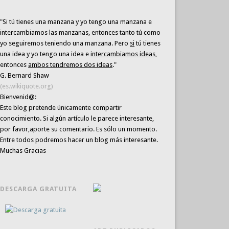
"Si tú tienes una manzana y yo tengo una manzana e
intercambiamos las manzanas, entonces tanto tú como
yo seguiremos teniendo una manzana. Pero
si
tú tienes
una idea y yo tengo una idea e
intercambiamos ideas
,
entonces
ambos tendremos dos ideas
."
G. Bernard Shaw
(es.wikiquote.org)
Bienvenid@:
Este blog pretende únicamente
compartir
conocimiento
. Si algún artículo le parece interesante,
por favor,aporte su comentario. Es sólo un momento.
Entre todos podremos hacer un blog más interesante.
Muchas Gracias
DESCARGA GRATUITA