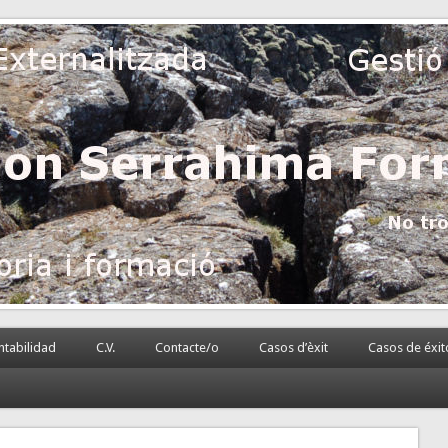
 la PyME
rnalizada.
tabilidad
C.V.
Contacte/o
Casos d’èxit
Casos de éxit