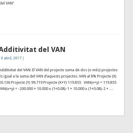
 del VAN"
Additivitat del VAN
10 abril, 2017
|
Additivitat del VAN: El VAN del projecte suma de dos (o més) projectes
és igual a la suma del VAN d’aquests projectes. VAN al 8% Projecte (X)
20.136 Projecte (Y) 99.719 Projecte (X+Y) 119.855 VAN(x+y) = 119.855
VAN(x+y) = -200.000 + 10.000 x (1+0.08)-1 + 10.000 x (1+0.08)-2 + …