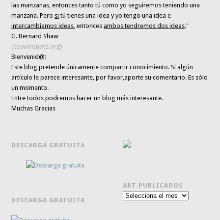
las manzanas, entonces tanto tú como yo seguiremos teniendo una
manzana. Pero
si
tú tienes una idea y yo tengo una idea e
intercambiamos ideas
, entonces
ambos tendremos dos ideas
."
G. Bernard Shaw
(es.wikiquote.org)
Bienvenid@:
Este blog pretende únicamente
compartir conocimiento
. Si algún
artículo le parece interesante,
por favor,aporte su comentario. Es sólo
un momento.
Entre todos podremos hacer un blog más interesante.
Muchas Gracias
DESCARGA GRATUITA
ART.PUBLICADOS
Art.publicados
DESCARGA GRATUITA