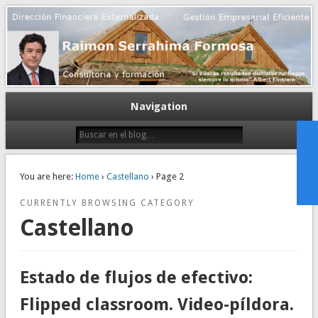
Gestión empresarial eficiente. Dirección financiera externalizada.
Dirección financiera de la PyME
Navigation
You are here:
Home
›
Castellano
› Page 2
CURRENTLY BROWSING CATEGORY
Castellano
Estado de flujos de efectivo:
Flipped classroom. Video-píldora.