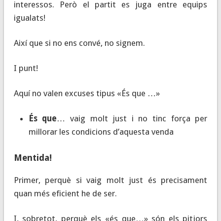
interessos. Però el partit es juga entre equips
igualats!
Així que si no ens convé, no signem.
I punt!
Aquí no valen excuses tipus «És que …»
És que
… vaig molt just i no tinc força per
millorar les condicions d’aquesta venda
Mentida!
Primer, perquè si vaig molt just és precisament
quan més eficient he de ser.
I, sobretot, perquè els «és que…» són els pitjors