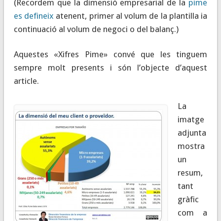
(Recordem que la dimensió empresarial de la
pime
es defineix
atenent, primer al volum de la plantilla ia
continuació al volum de negoci o del balanç.)
Aquestes «Xifres Pime» convé que les tinguem
sempre molt presents i són l’objecte d’aquest
article.
La
imatge
adjunta
mostra
un
resum,
tant
gràfic
com a