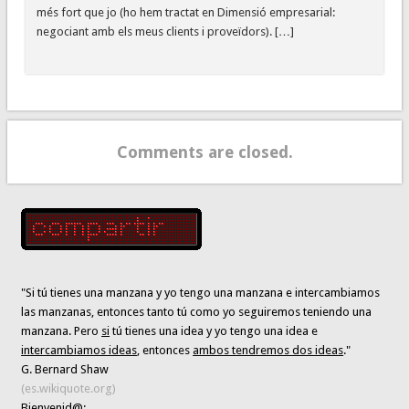
més fort que jo (ho hem tractat en Dimensió empresarial:
negociant amb els meus clients i proveïdors). […]
Comments are closed.
"Si tú tienes una manzana y yo tengo una manzana e intercambiamos
las manzanas, entonces tanto tú como yo seguiremos teniendo una
manzana. Pero
si
tú tienes una idea y yo tengo una idea e
intercambiamos ideas
, entonces
ambos tendremos dos ideas
."
G. Bernard Shaw
(es.wikiquote.org)
Bienvenid@: