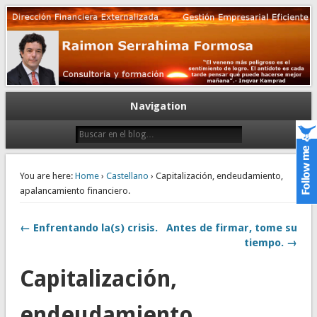
Gestión empresarial eficiente. Dirección financiera externalizada.
Dirección financiera de la PyME
Navigation
You are here:
Home
›
Castellano
› Capitalización, endeudamiento,
apalancamiento financiero.
← Enfrentando la(s) crisis.
Antes de firmar, tome su
tiempo. →
Capitalización,
endeudamiento,