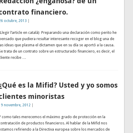
Redacción ¿engañosa? de un
contrato financiero.
26 octubre, 2013
|
(Llegir l’article en català) Preparando una declaración como perito he
pensado que pudiera resultar interesante recoger en el blog una de
las ideas que plasma el dictamen que en su día se aportó a la causa.
Se trata de un contrato sobre un estructurado financiero, es decir, el
cliente recibe …
¿Qué es la Mifid? Usted y yo somos
clientes minoristas
19 novembre, 2012
|
Y como tales merecemos el máximo grado de protección en la
contratación de productos financieros. Al hablar de la Mifid nos
estamos refiriendo a la Directiva europea sobre los mercados de