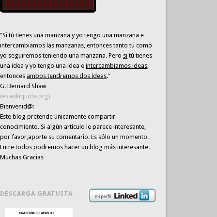
"Si tú tienes una manzana y yo tengo una manzana e
intercambiamos las manzanas, entonces tanto tú como
yo seguiremos teniendo una manzana. Pero
si
tú tienes
una idea y yo tengo una idea e
intercambiamos ideas
,
entonces
ambos tendremos dos ideas
."
G. Bernard Shaw
(es.wikiquote.org)
Bienvenid@:
Este blog pretende únicamente
compartir
conocimiento
. Si algún artículo le parece interesante,
por favor,aporte su comentario. Es sólo un momento.
Entre todos podremos hacer un blog más interesante.
Muchas Gracias
DESCARGA GRATUITA