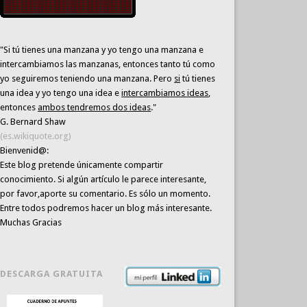
"Si tú tienes una manzana y yo tengo una manzana e
intercambiamos las manzanas, entonces tanto tú como
yo seguiremos teniendo una manzana. Pero
si
tú tienes
una idea y yo tengo una idea e
intercambiamos ideas
,
entonces
ambos tendremos dos ideas
."
G. Bernard Shaw
(es.wikiquote.org)
Bienvenid@:
Este blog pretende únicamente
compartir
conocimiento
. Si algún artículo le parece interesante,
por favor,aporte su comentario. Es sólo un momento.
Entre todos podremos hacer un blog más interesante.
Muchas Gracias
DESCARGA GRATUITA