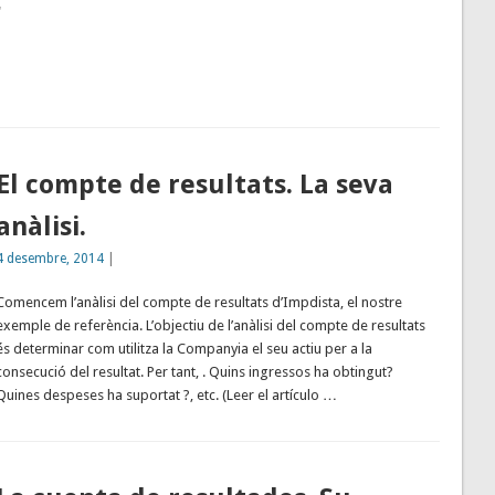
"
El compte de resultats. La seva
anàlisi.
4 desembre, 2014
|
Comencem l’anàlisi del compte de resultats d’Impdista, el nostre
exemple de referència. L’objectiu de l’anàlisi del compte de resultats
és determinar com utilitza la Companyia el seu actiu per a la
consecució del resultat. Per tant, . Quins ingressos ha obtingut?
Quines despeses ha suportat ?, etc. (Leer el artículo …