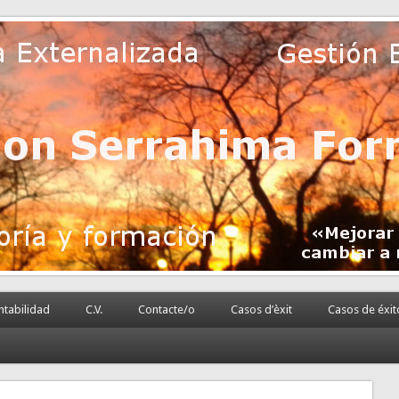
 la PyME
rnalizada.
tabilidad
C.V.
Contacte/o
Casos d’èxit
Casos de éxit