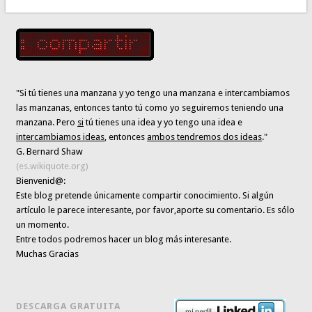
"Si tú tienes una manzana y yo tengo una manzana e intercambiamos
las manzanas, entonces tanto tú como yo seguiremos teniendo una
manzana. Pero
si
tú tienes una idea y yo tengo una idea e
intercambiamos ideas
, entonces
ambos tendremos dos ideas
."
G. Bernard Shaw
(es.wikiquote.org)
Bienvenid@:
Este blog pretende únicamente
compartir conocimiento
. Si algún
artículo le parece interesante,
por favor,aporte su comentario. Es sólo
un momento.
Entre todos podremos hacer un blog más interesante.
Muchas Gracias
DESCARGA GRATUITA