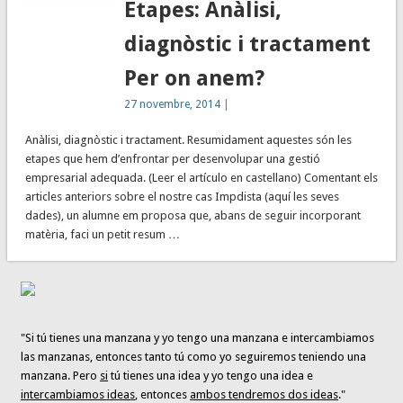
Etapes: Anàlisi,
diagnòstic i tractament
Per on anem?
27 novembre, 2014
|
Anàlisi, diagnòstic i tractament. Resumidament aquestes són les
etapes que hem d’enfrontar per desenvolupar una gestió
empresarial adequada. (Leer el artículo en castellano) Comentant els
articles anteriors sobre el nostre cas Impdista (aquí les seves
dades), un alumne em proposa que, abans de seguir incorporant
matèria, faci un petit resum …
"Si tú tienes una manzana y yo tengo una manzana e intercambiamos
las manzanas, entonces tanto tú como yo seguiremos teniendo una
manzana. Pero
si
tú tienes una idea y yo tengo una idea e
intercambiamos ideas
, entonces
ambos tendremos dos ideas
."