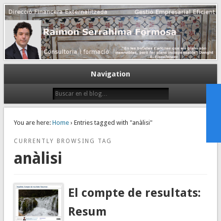
Gestión empresarial eficiente. Dirección financiera externalizada.
Dirección financiera de la PyME
Navigation
You are here:
Home
› Entries tagged with "anàlisi"
CURRENTLY BROWSING TAG
anàlisi
El compte de resultats:
Resum