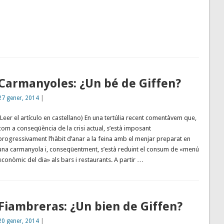
Carmanyoles: ¿Un bé de Giffen?
27 gener, 2014
|
(Leer el artículo en castellano) En una tertúlia recent comentàvem que,
com a conseqüència de la crisi actual, s’està imposant
progressivament l’hàbit d’anar a la feina amb el menjar preparat en
una carmanyola i, conseqüentment, s’està reduint el consum de «menú
econòmic del dia» als bars i restaurants. A partir …
Fiambreras: ¿Un bien de Giffen?
20 gener, 2014
|