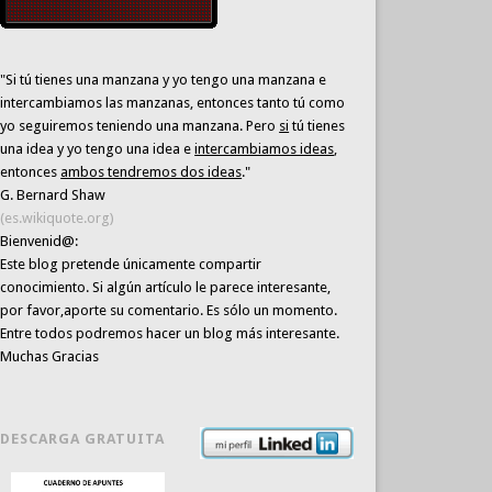
"Si tú tienes una manzana y yo tengo una manzana e
intercambiamos las manzanas, entonces tanto tú como
yo seguiremos teniendo una manzana. Pero
si
tú tienes
una idea y yo tengo una idea e
intercambiamos ideas
,
entonces
ambos tendremos dos ideas
."
G. Bernard Shaw
(es.wikiquote.org)
Bienvenid@:
Este blog pretende únicamente
compartir
conocimiento
. Si algún artículo le parece interesante,
por favor,aporte su comentario. Es sólo un momento.
Entre todos podremos hacer un blog más interesante.
Muchas Gracias
DESCARGA GRATUITA