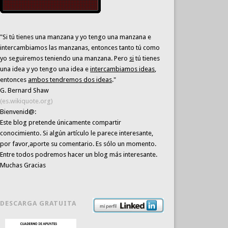
"Si tú tienes una manzana y yo tengo una manzana e
intercambiamos las manzanas, entonces tanto tú como
yo seguiremos teniendo una manzana. Pero
si
tú tienes
una idea y yo tengo una idea e
intercambiamos ideas
,
entonces
ambos tendremos dos ideas
."
G. Bernard Shaw
(es.wikiquote.org)
Bienvenid@:
Este blog pretende únicamente
compartir
conocimiento
. Si algún artículo le parece interesante,
por favor,aporte su comentario. Es sólo un momento.
Entre todos podremos hacer un blog más interesante.
Muchas Gracias
DESCARGA GRATUITA