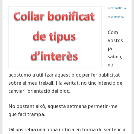
(
Leer el artículo
en castellano
)
Com
Vostès
ja
saben,
no
acostumo a utilitzar aquest bloc per fer publicitat
sobre el meu treball. I la veritat, no tinc intenció de
canviar l’orientació del bloc.
No obstant això, aquesta setmana permetin-me
que faci trampa.
Dilluns rebia una bona notícia en forma de sentència