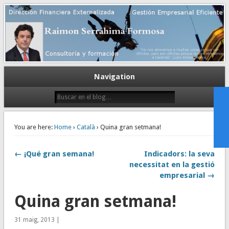
Gestión empresarial eficiente. Dirección financiera externalizada.
Dirección financiera de la PyME
Navigation
You are here:
Home
›
Català
› Quina gran setmana!
← ¡Qué gran semana!
Indicadors: la seva
necessitat en la gestió
empresarial →
Quina gran setmana!
31 maig, 2013 |