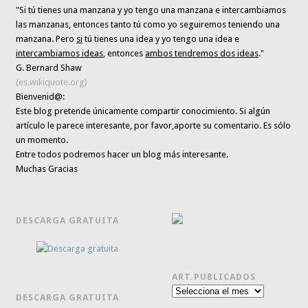
"Si tú tienes una manzana y yo tengo una manzana e intercambiamos
las manzanas, entonces tanto tú como yo seguiremos teniendo una
manzana. Pero
si
tú tienes una idea y yo tengo una idea e
intercambiamos ideas
, entonces
ambos tendremos dos ideas
."
G. Bernard Shaw
(es.wikiquote.org)
Bienvenid@:
Este blog pretende únicamente
compartir conocimiento
. Si algún
artículo le parece interesante,
por favor,aporte su comentario. Es sólo
un momento.
Entre todos podremos hacer un blog más interesante.
Muchas Gracias
DESCARGA GRATUITA
ART.PUBLICADOS
Art.publicados
DESCARGA GRATUITA