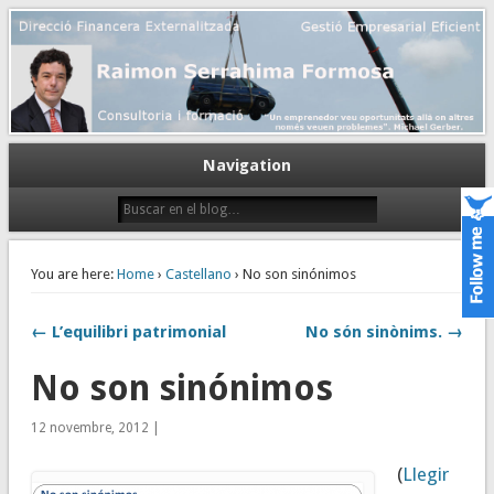
Gestión empresarial eficiente. Dirección financiera externalizada.
Dirección financiera de la PyME
Navigation
You are here:
Home
›
Castellano
› No son sinónimos
← L’equilibri patrimonial
No són sinònims. →
No son sinónimos
12 novembre, 2012 |
(
Llegir