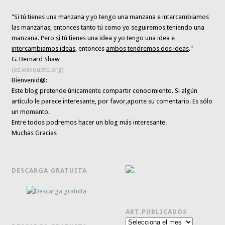
"Si tú tienes una manzana y yo tengo una manzana e intercambiamos
las manzanas, entonces tanto tú como yo seguiremos teniendo una
manzana. Pero
si
tú tienes una idea y yo tengo una idea e
intercambiamos ideas
, entonces
ambos tendremos dos ideas
."
G. Bernard Shaw
(es.wikiquote.org)
Bienvenid@:
Este blog pretende únicamente
compartir conocimiento
. Si algún
artículo le parece interesante,
por favor,aporte su comentario. Es sólo
un momento.
Entre todos podremos hacer un blog más interesante.
Muchas Gracias
DESCARGA GRATUITA
ART.PUBLICADOS
Art.publicados