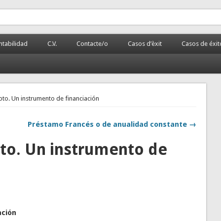
 la PyME
rnalizada.
tabilidad
C.V.
Contacte/o
Casos d’èxit
Casos de éxit
to. Un instrumento de financiación
Préstamo Francés o de anualidad constante →
to. Un instrumento de
ación