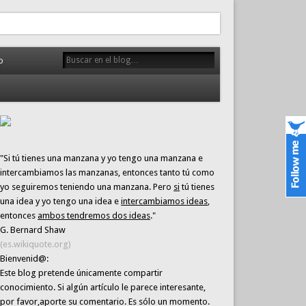
o
"Si tú tienes una manzana y yo tengo una manzana e
intercambiamos las manzanas, entonces tanto tú como
yo seguiremos teniendo una manzana. Pero
si
tú tienes
una idea y yo tengo una idea e
intercambiamos ideas
,
entonces
ambos tendremos dos ideas
."
G. Bernard Shaw
(es.wikiquote.org)
Bienvenid@:
Este blog pretende únicamente
compartir
conocimiento
. Si algún artículo le parece interesante,
por favor,aporte su comentario. Es sólo un momento.