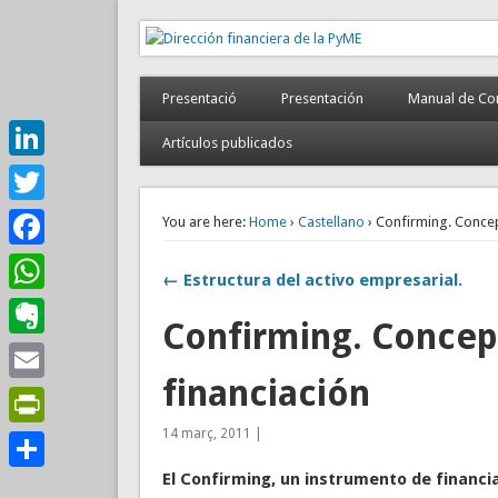
Dirección financiera de
Gestión empresarial eficiente. Dirección financiera exte
Presentació
Presentación
Manual de Con
Artículos publicados
LinkedIn
Twitter
You are here:
Home
›
Castellano
› Confirming. Concep
Facebook
← Estructura del activo empresarial.
WhatsApp
Confirming. Concep
Evernote
financiación
Email
14 març, 2011 |
PrintFriendly
El Confirm
ing, un instrumento de financi
Comparteix