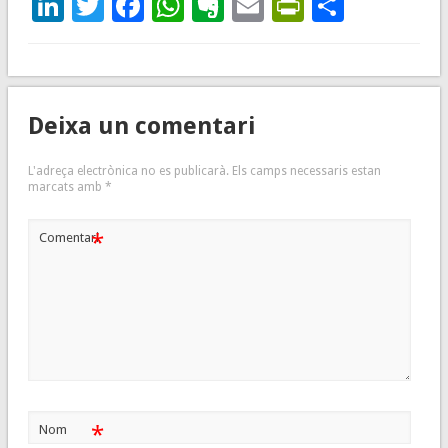
LinkedIn
Twitter
Facebook
WhatsApp
Evernote
Email
PrintFrie
Compar
Deixa un comentari
L'adreça electrònica no es publicarà.
Els camps necessaris estan
marcats amb
*
*
Comentari
*
Nom