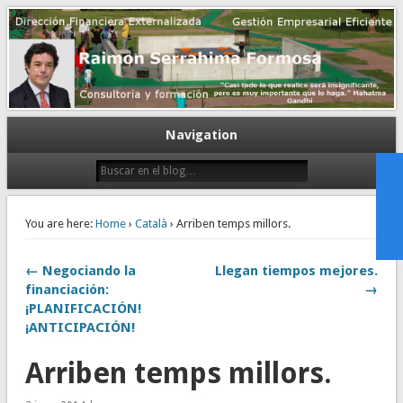
Gestión empresarial eficiente. Dirección financiera externalizada.
Dirección financiera de la PyME
Navigation
You are here:
Home
›
Català
› Arriben temps millors.
← Negociando la
Llegan tiempos mejores.
financiación:
→
¡PLANIFICACIÓN!
¡ANTICIPACIÓN!
Arriben temps millors.