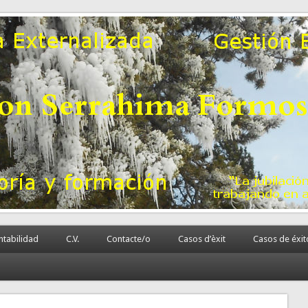
 la PyME
rnalizada.
tabilidad
C.V.
Contacte/o
Casos d’èxit
Casos de éxit