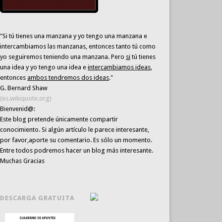
"Si tú tienes una manzana y yo tengo una manzana e
intercambiamos las manzanas, entonces tanto tú como
yo seguiremos teniendo una manzana. Pero
si
tú tienes
una idea y yo tengo una idea e
intercambiamos ideas
,
entonces
ambos tendremos dos ideas
."
G. Bernard Shaw
(es.wikiquote.org)
Bienvenid@:
Este blog pretende únicamente
compartir
conocimiento
. Si algún artículo le parece interesante,
por favor,aporte su comentario. Es sólo un momento.
Entre todos podremos hacer un blog más interesante.
Muchas Gracias
DESCARGA GRATUITA