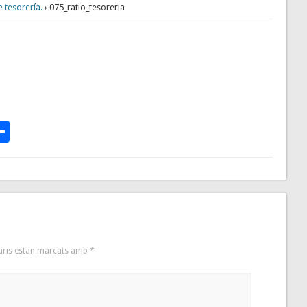
 tesorería.
› 075_ratio_tesoreria
p
te
l
rintFriendly
Comparteix
aris estan marcats amb
*