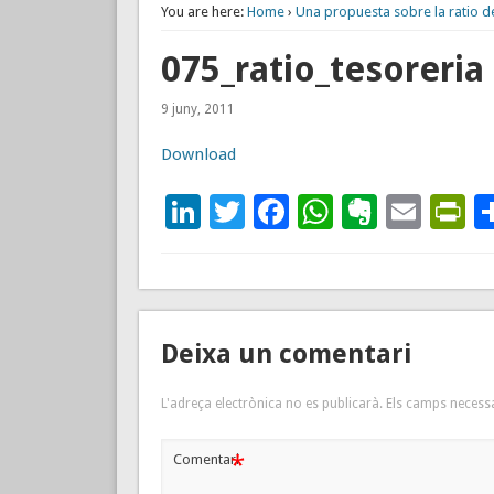
You are here:
Home
›
Una propuesta sobre la ratio de
075_ratio_tesoreria
9 juny, 2011
Download
LinkedIn
Twitter
Facebook
WhatsAp
Everno
Emai
P
Deixa un comentari
L'adreça electrònica no es publicarà.
Els camps necess
*
Comentari