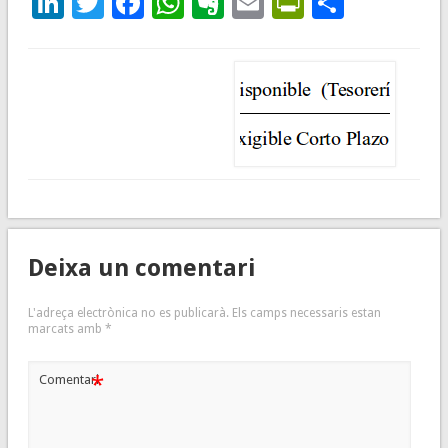
LinkedIn
Twitter
Facebook
WhatsApp
Evernote
Email
PrintFrie
Compar
Deixa un comentari
L'adreça electrònica no es publicarà.
Els camps necessaris estan
marcats amb
*
*
Comentari