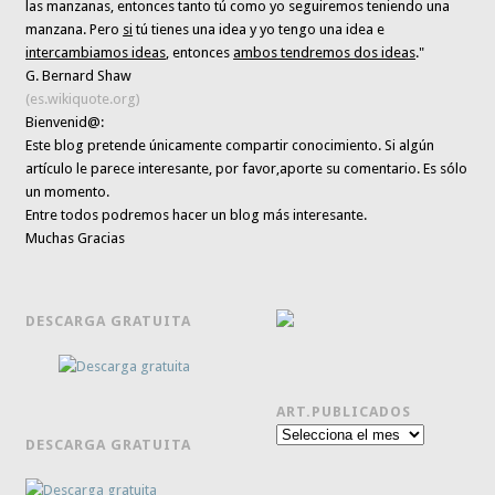
las manzanas, entonces tanto tú como yo seguiremos teniendo una
manzana. Pero
si
tú tienes una idea y yo tengo una idea e
intercambiamos ideas
, entonces
ambos tendremos dos ideas
."
G. Bernard Shaw
(es.wikiquote.org)
Bienvenid@:
Este blog pretende únicamente
compartir conocimiento
. Si algún
artículo le parece interesante,
por favor,aporte su comentario. Es sólo
un momento.
Entre todos podremos hacer un blog más interesante.
Muchas Gracias
DESCARGA GRATUITA
ART.PUBLICADOS
Art.publicados
DESCARGA GRATUITA