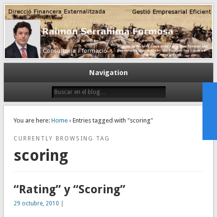
Gestión empresarial eficiente. Dirección financiera externalizada.
Dirección financiera de la PyME
Navigation
You are here:
Home
› Entries tagged with "scoring"
CURRENTLY BROWSING TAG
scoring
“Rating” y “Scoring”
29 octubre, 2010
|