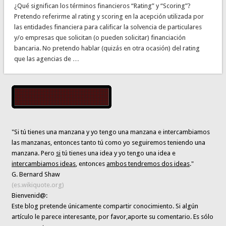
¿Qué significan los términos financieros “Rating” y “Scoring”?
Pretendo referirme al rating y scoring en la acepción utilizada por
las entidades financiera para calificar la solvencia de particulares
y/o empresas que solicitan (o pueden solicitar) financiación
bancaria. No pretendo hablar (quizás en otra ocasión) del rating
que las agencias de …
"Si tú tienes una manzana y yo tengo una manzana e intercambiamos
las manzanas, entonces tanto tú como yo seguiremos teniendo una
manzana. Pero
si
tú tienes una idea y yo tengo una idea e
intercambiamos ideas
, entonces
ambos tendremos dos ideas
."
G. Bernard Shaw
(es.wikiquote.org)
Bienvenid@:
Este blog pretende únicamente
compartir conocimiento
. Si algún
artículo le parece interesante,
por favor,aporte su comentario. Es sólo