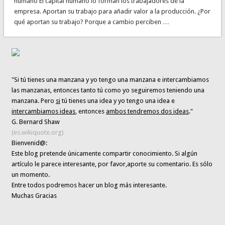
humano El capital humano lo forman los trabajadores de la
empresa. Aportan su trabajo para añadir valor a la producción. ¿Por
qué aportan su trabajo? Porque a cambio perciben …
"Si tú tienes una manzana y yo tengo una manzana e intercambiamos
las manzanas, entonces tanto tú como yo seguiremos teniendo una
manzana. Pero
si
tú tienes una idea y yo tengo una idea e
intercambiamos ideas
, entonces
ambos tendremos dos ideas
."
G. Bernard Shaw
(es.wikiquote.org)
Bienvenid@:
Este blog pretende únicamente
compartir conocimiento
. Si algún
artículo le parece interesante,
por favor,aporte su comentario. Es sólo
un momento.
Entre todos podremos hacer un blog más interesante.
Muchas Gracias