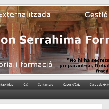
 la PyME
rnalizada.
tabilidad
C.V.
Contacte/o
Casos d’èxit
Casos de éxit