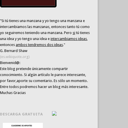
"Si tú tienes una manzana y yo tengo una manzana e
intercambiamos las manzanas, entonces tanto tú como
yo seguiremos teniendo una manzana. Pero
si
tú tienes
una idea y yo tengo una idea e
intercambiamos ideas
,
entonces
ambos tendremos dos ideas
."
G. Bernard Shaw
(es.wikiquote.org)
Bienvenid@:
Este blog pretende únicamente
compartir
conocimiento
. Si algún artículo le parece interesante,
por favor,aporte su comentario. Es sólo un momento.
Entre todos podremos hacer un blog más interesante.
Muchas Gracias
DESCARGA GRATUITA