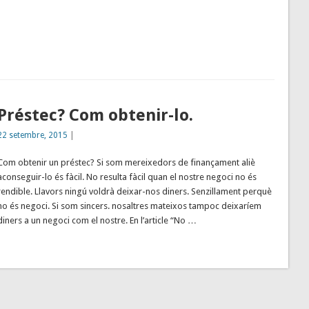
Préstec? Com obtenir-lo.
22 setembre, 2015
|
Com obtenir un préstec? Si som mereixedors de finançament aliè
aconseguir-lo és fàcil. No resulta fàcil quan el nostre negoci no és
rendible. Llavors ningú voldrà deixar-nos diners. Senzillament perquè
no és negoci. Si som sincers. nosaltres mateixos tampoc deixaríem
diners a un negoci com el nostre. En l’article “No …