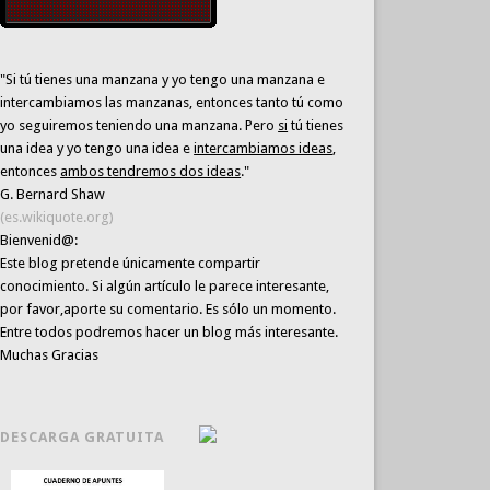
"Si tú tienes una manzana y yo tengo una manzana e
intercambiamos las manzanas, entonces tanto tú como
yo seguiremos teniendo una manzana. Pero
si
tú tienes
una idea y yo tengo una idea e
intercambiamos ideas
,
entonces
ambos tendremos dos ideas
."
G. Bernard Shaw
(es.wikiquote.org)
Bienvenid@:
Este blog pretende únicamente
compartir
conocimiento
. Si algún artículo le parece interesante,
por favor,aporte su comentario. Es sólo un momento.
Entre todos podremos hacer un blog más interesante.
Muchas Gracias
DESCARGA GRATUITA