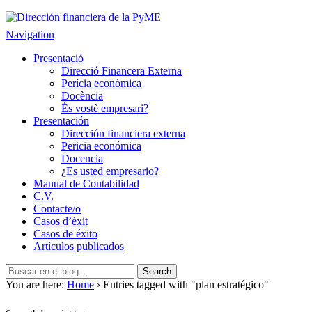
Dirección financiera de la PyME
Gestión empresarial eficiente. Dirección financiera externalizada.
Navigation
Presentació
Direcció Financera Externa
Perícia econòmica
Docència
És vostè empresari?
Presentación
Dirección financiera externa
Pericia económica
Docencia
¿Es usted empresario?
Manual de Contabilidad
C.V.
Contacte/o
Casos d’èxit
Casos de éxito
Artículos publicados
You are here:
Home
› Entries tagged with "plan estratégico"