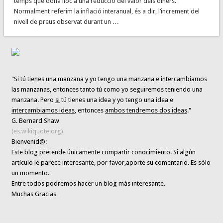
temps que dóna lloc a una reducció del valor dels diners.
Normalment referim la inflació interanual, és a dir, l’increment del
nivell de preus observat durant un …
"Si tú tienes una manzana y yo tengo una manzana e intercambiamos
las manzanas, entonces tanto tú como yo seguiremos teniendo una
manzana. Pero
si
tú tienes una idea y yo tengo una idea e
intercambiamos ideas
, entonces
ambos tendremos dos ideas
."
G. Bernard Shaw
(es.wikiquote.org)
Bienvenid@:
Este blog pretende únicamente
compartir conocimiento
. Si algún
artículo le parece interesante,
por favor,aporte su comentario. Es sólo
un momento.
Entre todos podremos hacer un blog más interesante.
Muchas Gracias