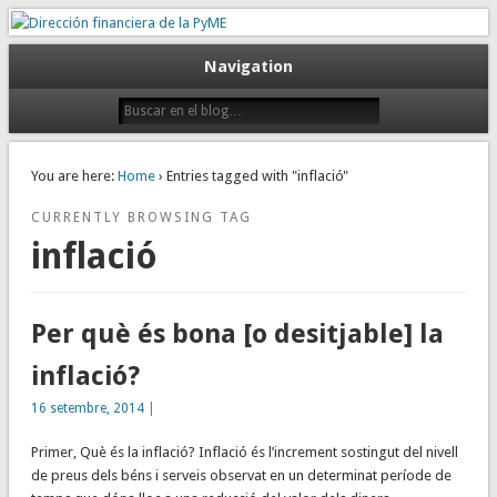
Gestión empresarial eficiente. Dirección financiera externalizada.
Dirección financiera de la PyME
Navigation
You are here:
Home
› Entries tagged with "inflació"
CURRENTLY BROWSING TAG
inflació
Per què és bona [o desitjable] la
inflació?
16 setembre, 2014
|
Primer, Què és la inflació? Inflació és l’increment sostingut del nivell
de preus dels béns i serveis observat en un determinat període de