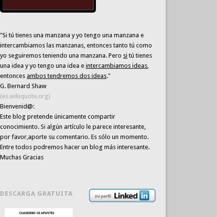
"Si tú tienes una manzana y yo tengo una manzana e
intercambiamos las manzanas, entonces tanto tú como
yo seguiremos teniendo una manzana. Pero
si
tú tienes
una idea y yo tengo una idea e
intercambiamos ideas
,
entonces
ambos tendremos dos ideas
."
G. Bernard Shaw
(es.wikiquote.org)
Bienvenid@:
Este blog pretende únicamente
compartir
conocimiento
. Si algún artículo le parece interesante,
por favor,aporte su comentario. Es sólo un momento.
Entre todos podremos hacer un blog más interesante.
Muchas Gracias
DESCARGA GRATUITA