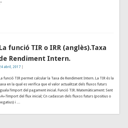
R"
La funció TIR o IRR (anglès).Taxa
de Rendiment Intern.
24 abril, 2017
|
La funció TIR permet calcular la Taxa de Rendiment Intern. La TIR és la
taxa en la qual es verifica que el valor actualitzat dels fluxos futurs
iguala l’import del pagament inicial. Funció TIR. Matemàticament: Sent
«A» l’import del flux inicial; Cn cadascun dels fluxos futurs (positius o
negatius) i …