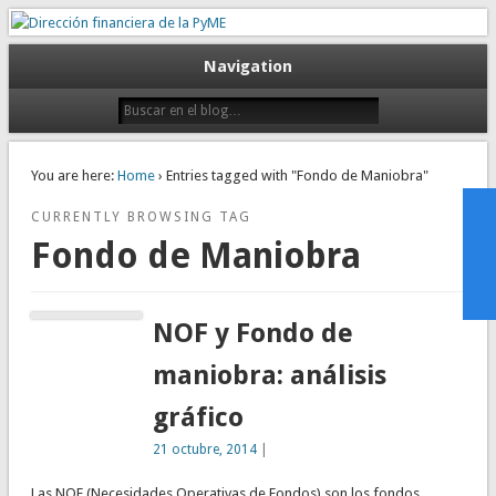
Gestión empresarial eficiente. Dirección financiera externalizada.
Dirección financiera de la PyME
Navigation
You are here:
Home
› Entries tagged with "Fondo de Maniobra"
CURRENTLY BROWSING TAG
Fondo de Maniobra
NOF y Fondo de
maniobra: análisis
gráfico
21 octubre, 2014
|
Las NOF (Necesidades Operativas de Fondos) son los fondos