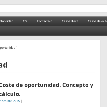
 la PyME
rnalizada.
tabilidad
C.V.
Contacte/o
Casos d’èxit
Casos de éxit
oportunidad"
ad
Coste de oportunidad. Concepto y
cálculo.
7 octubre, 2015
|