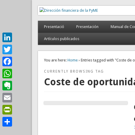
Dirección financiera de
Gestión empresarial eficiente. Dirección financiera exte
Presentació
Presentación
Manual de Con
Artículos publicados
LinkedIn
Twitter
You are here:
Home
› Entries tagged with "Coste de 
Facebook
CURRENTLY BROWSING TAG
Coste de oportunid
WhatsApp
Evernote
Email
PrintFriendly
Comparteix