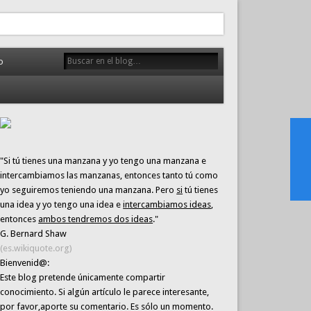
o
"Si tú tienes una manzana y yo tengo una manzana e
intercambiamos las manzanas, entonces tanto tú como
yo seguiremos teniendo una manzana. Pero
si
tú tienes
una idea y yo tengo una idea e
intercambiamos ideas
,
entonces
ambos tendremos dos ideas
."
G. Bernard Shaw
(es.wikiquote.org)
Bienvenid@:
Este blog pretende únicamente
compartir
conocimiento
. Si algún artículo le parece interesante,
por favor,aporte su comentario. Es sólo un momento.