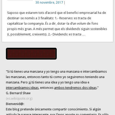
30 novembre, 2017
|
Suposo que estarem tots d’acord que el benefici empresarial ha de
destinar-se només a 3 finalitats: 1.- Reserves: es tracta de
capitalitzar la companyia. És a dir, dotar-la d’un volum de fons
propis més gran. A més permet que els dividends siguin sostenibles
(i, possiblement, creixents). 2.- Dividends: es tracta …
"Si tú tienes una manzana y yo tengo una manzana e intercambiamos
las manzanas, entonces tanto tú como yo seguiremos teniendo una
manzana. Pero
si
tú tienes una idea y yo tengo una idea e
intercambiamos ideas
, entonces
ambos tendremos dos ideas
."
G. Bernard Shaw
(es.wikiquote.org)
Bienvenid@:
Este blog pretende únicamente
compartir conocimiento
. Si algún
artículo le parece interesante,
por favor,aporte su comentario. Es sólo