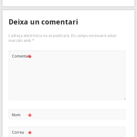
Deixa un comentari
L'adreça electrònica no es publicarà.
Els camps necessaris estan
marcats amb
*
*
Comentari
*
Nom
*
Correu