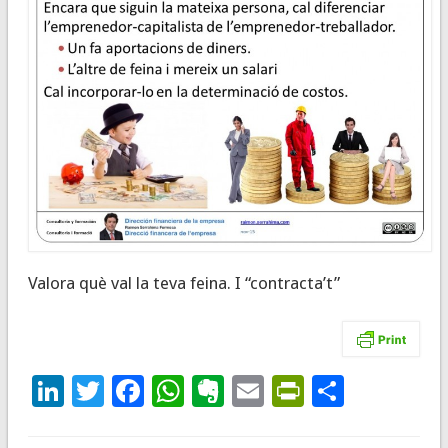
Valora què val la teva feina. I “contracta’t”
LinkedIn
Twitter
Facebook
WhatsApp
Evernote
Email
PrintFrie
Compar