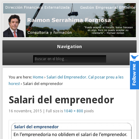
Gestión empresarial eficiente. Dirección financiera externalizada.
Dirección financiera de la PyME
Navigation
You are here:
Home
›
Salari del Emprenedor. Cal posar preu a les
hores!
› Salari del emprenedor
Salari del emprenedor
16 novembre, 2015 | Full size is
1040 × 800
pixels