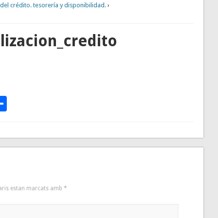
del crédito. tesorería y disponibilidad.
›
lizacion_credito
p
te
l
rintFriendly
Comparteix
aris estan marcats amb
*