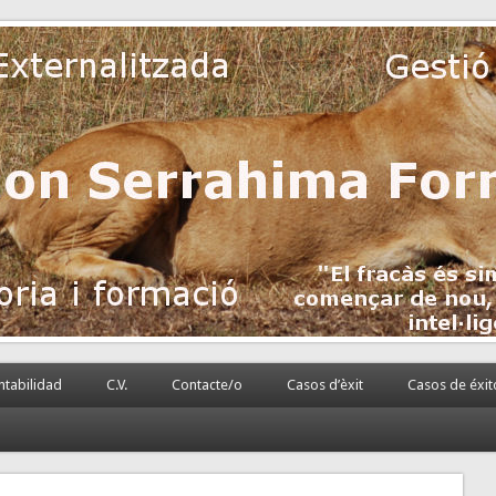
 la PyME
rnalizada.
tabilidad
C.V.
Contacte/o
Casos d’èxit
Casos de éxit