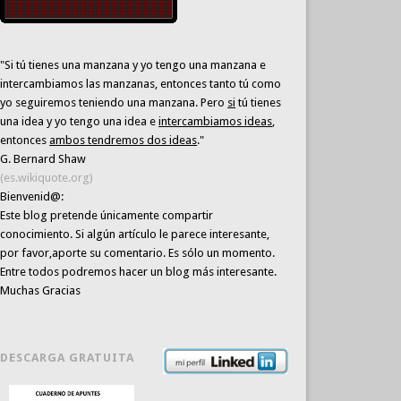
"Si tú tienes una manzana y yo tengo una manzana e
intercambiamos las manzanas, entonces tanto tú como
yo seguiremos teniendo una manzana. Pero
si
tú tienes
una idea y yo tengo una idea e
intercambiamos ideas
,
entonces
ambos tendremos dos ideas
."
G. Bernard Shaw
(es.wikiquote.org)
Bienvenid@:
Este blog pretende únicamente
compartir
conocimiento
. Si algún artículo le parece interesante,
por favor,aporte su comentario. Es sólo un momento.
Entre todos podremos hacer un blog más interesante.
Muchas Gracias
DESCARGA GRATUITA