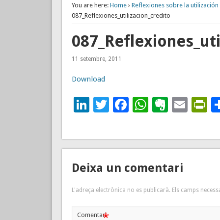
You are here:
Home
›
Reflexiones sobre la utilización 
087_Reflexiones_utilizacion_credito
087_Reflexiones_uti
11 setembre, 2011
Download
LinkedIn
Twitter
Facebook
WhatsAp
Everno
Emai
P
Deixa un comentari
L'adreça electrònica no es publicarà.
Els camps necess
*
Comentari