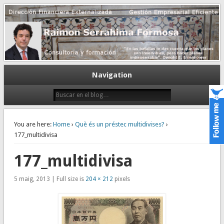
Gestión empresarial eficiente. Dirección financiera externalizada.
Dirección financiera de la PyME
Navigation
You are here:
Home
›
Què és un préstec multidivises?
›
177_multidivisa
177_multidivisa
5 maig, 2013 | Full size is
204 × 212
pixels